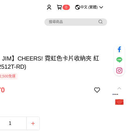
0
中文 (繁體)
G JIM】CHEERS! 霓虹色卡片收納夾 紅
2512T-RD)
2,500免運
70