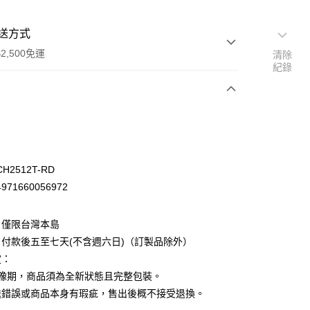
送方式
2,500免運
清除
紀錄
次付款
H2512T-RD
71660056972
：僅限台灣本島
付款後五至七天(不含週六日)（訂製品除外）
定：
猶豫期，商品須為全新狀態且完整包裝。
先詢問庫存
送錯誤或商品本身有瑕疵，售出後概不接受退換。
30，滿NT$2,500(含以上)免運費