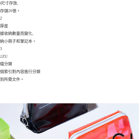
尺寸存放,

存儲20張。

2

厚度

據收納數量而變化,

納小冊子和筆記本。

3

UZU

檔分類

個索引對內容進行分類

找到所需文件。