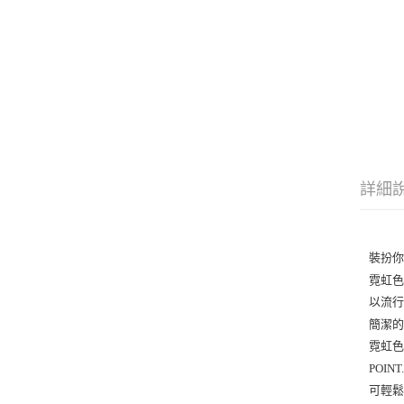
詳細
裝扮你
霓虹色系
以流行
簡潔的
霓虹色
POINT.
可輕鬆