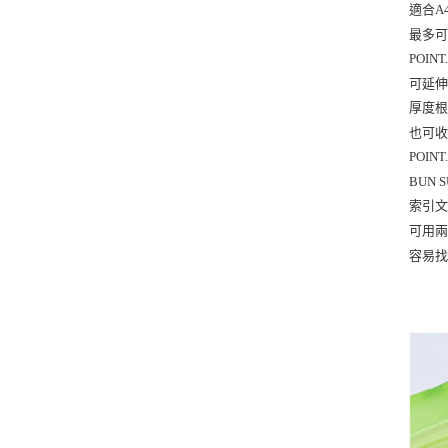
適合A4
最多可
POINT.
可延伸
厚度根
也可收
POINT.
BUN S
索引文
可用兩
容易