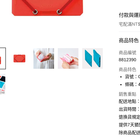
付款與運
宅配滿NT$
付款方式
商品特色
信用卡一
商品編號
8812390
Apple Pay
商品特色
街口支付
貨號：C
條碼：49
悠遊付
銷售重點
ATM付款
配送地點
出貨時間：
退換貨規
運送方式
提供7天
下單前請
除商品配
每筆NT$1