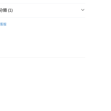
類 (1)
CHEERS! 霓虹色卡片收納夾
客服