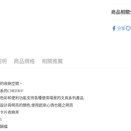
商品相關分
KING JIM
分享
說明
商品規格
相關推薦
的收納空間。

的CHEERS!

色彩和便利功能支持各種使用場景的文具系列產品

設計與明亮的顏色,使用起來心情也隨之明亮

卡片收納夾

1

歸檔
