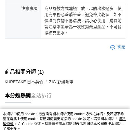
注意事項
商品擺放方式建議平放，以防出水過多。使
用完畢務必蓋緊筆蓋，避免筆尖乾涸。如不
慎碰到衣物不易清洗，請小心使用。購買前
請注意本墨筆為一次性拋棄型產品，不可替
換補充墨水。
客服
商品相關分類 (1)
KURETAKE 日本吳竹
ZIG 彩繪毛筆
本分類熱銷
全站排行
本網站中使用 cookie，欲查詢有關本網站使用 cookie 方式之詳情，及若您不希
熱門標籤
望在電腦上使用 cookie 時應如何變更電腦的 cookie 設定，請參閱本網站「
隱私
權條款
」之 Cookie 聲明。您繼續使用本網站即表示您同意本公司得按本網站使
用條款之 Cookie 聲明使用 cookie。
了解更多 >