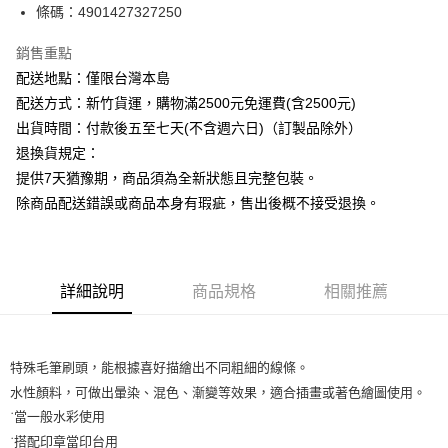
條碼：4901427327250
ATM付款
銷售重點
運送方式
配送地點：僅限台灣本島
下單前請先詢問庫存
配送方式：新竹貨運，購物滿2500元免運費(含2500元)
每筆NT$130，滿NT$2,500(含以上)免運費
出貨時間：付款後五至七天(不含週六日)（訂製品除外）
退換貨規定：
提供7天猶豫期，商品須為全新狀態且完整包裝。
除商品配送錯誤或商品本身有瑕疵，售出後概不接受退換。
詳細說明
商品規格
相關推薦
特殊毛筆刷頭，能根據喜好描繪出不同粗細的線條。

水性顏料，可做出暈染、混色、漸變等效果，適合插畫或著色繪圖使用。

˙當一般水彩使用

˙搭配印章當印台用
