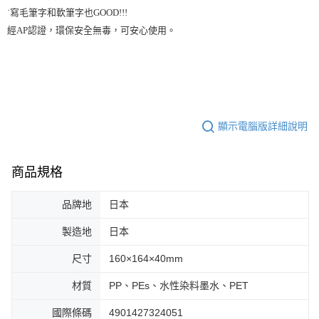
˙寫毛筆字和軟筆字也GOOD!!!

經AP認證，環保安全無毒，可安心使用。
顯示電腦版詳細說明
商品規格
品牌地
日本
製造地
日本
尺寸
160×164×40mm
材質
PP、PEs、水性染料墨水、PET
國際條碼
4901427324051