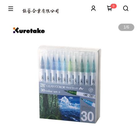
0
1
/
6