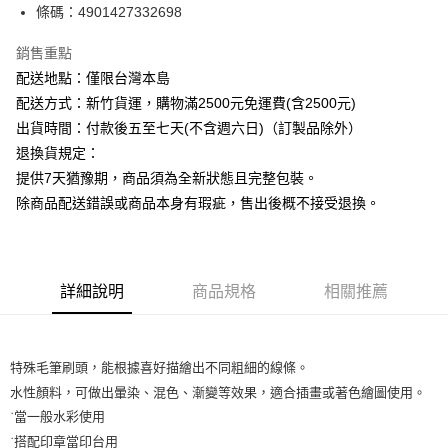
條碼：4901427332698
ATM付款
銷售重點
運送方式
配送地點：僅限台灣本島
下單前請先詢問庫存
配送方式：新竹貨運，購物滿2500元免運費(含2500元)
每筆NT$130，滿NT$2,500(含以上)免運費
出貨時間：付款後五至七天(不含週六日)（訂製品除外）
退換貨規定：
提供7天猶豫期，商品須為全新狀態且完整包裝。
除商品配送錯誤或商品本身有瑕疵，售出後概不接受退換。
詳細說明
商品規格
相關推薦
特殊毛筆刷頭，能根據喜好描繪出不同粗細的線條。

水性顏料，可做出暈染、混色、漸變等效果，適合插畫或著色繪圖使用。

˙當一般水彩使用

˙搭配印章當印台用
