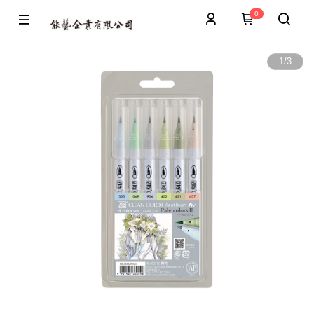
0
1
/
3