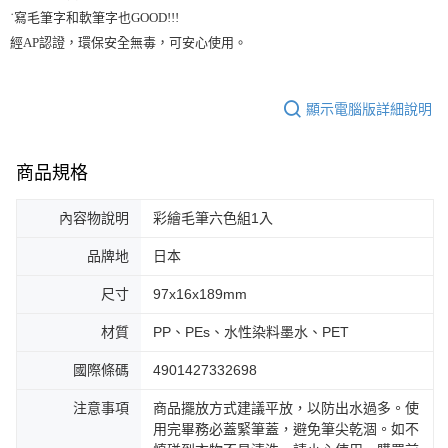
˙寫毛筆字和軟筆字也GOOD!!!

經AP認證，環保安全無毒，可安心使用。
顯示電腦版詳細說明
商品規格
內容物說明
彩繪毛筆六色組1入
品牌地
日本
尺寸
97x16x189mm
材質
PP、PEs、水性染料墨水、PET
國際條碼
4901427332698
注意事項
商品擺放方式建議平放，以防出水過多。使
用完畢務必蓋緊筆蓋，避免筆尖乾涸。如不