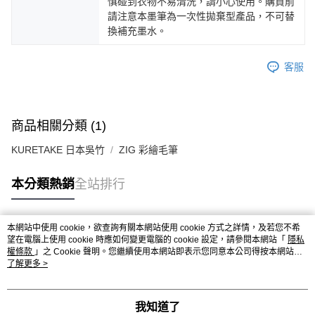
慎碰到衣物不易清洗，請小心使用。購買前
請注意本墨筆為一次性拋棄型產品，不可替
換補充墨水。
客服
商品相關分類 (1)
KURETAKE 日本吳竹
ZIG 彩繪毛筆
本分類熱銷
全站排行
本網站中使用 cookie，欲查詢有關本網站使用 cookie 方式之詳情，及若您不希
熱門標籤
望在電腦上使用 cookie 時應如何變更電腦的 cookie 設定，請參閱本網站「
隱私
權條款
」之 Cookie 聲明。您繼續使用本網站即表示您同意本公司得按本網站使
用條款之 Cookie 聲明使用 cookie。
了解更多 >
我知道了