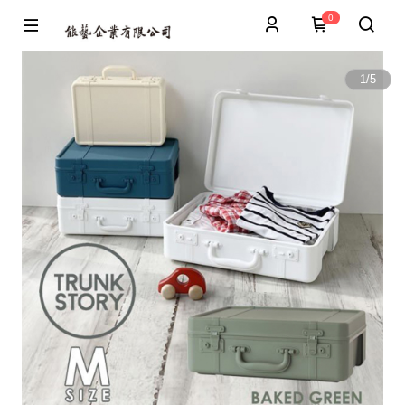
0
1
/
5