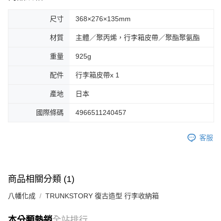
尺寸
368×276×135mm
材質
主體／聚丙烯，行李箱皮帶／聚酯聚氨酯
重量
925g
配件
行李箱皮帶x 1
產地
日本
國際條碼
4966511240457
客服
商品相關分類 (1)
八幡化成
TRUNKSTORY 復古造型 行李收納箱
本分類熱銷
全站排行