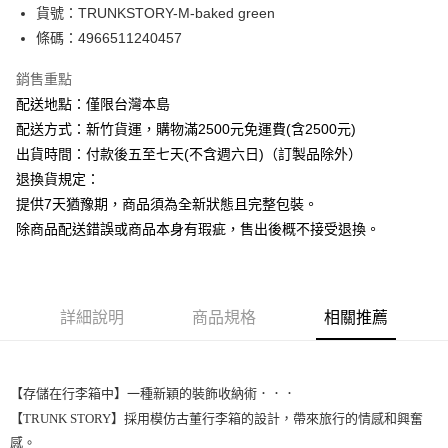
悠遊付
貨號：TRUNKSTORY-M-baked green
條碼：4966511240457
ATM付款
銷售重點
運送方式
配送地點：僅限台灣本島
下單前請先詢問庫存
配送方式：新竹貨運，購物滿2500元免運費(含2500元)
每筆NT$130，滿NT$2,500(含以上)免運費
出貨時間：付款後五至七天(不含週六日)（訂製品除外）
退換貨規定：
提供7天猶豫期，商品須為全新狀態且完整包裝。
除商品配送錯誤或商品本身有瑕疵，售出後概不接受退換。
詳細說明
商品規格
相關推薦
【存儲在行李箱中】一種新穎的裝飾收納術．．．

【TRUNK STORY】採用模仿古董行李箱的設計，帶來旅行的情感和興奮
感。
