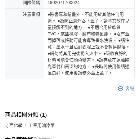
國際條碼
4902071700024
注意事項
●除書寫和繪畫外，不能用於其他任何用
途。 ●為防止意外吞下蓋子，請將其放在兒
童接觸不到的地方。 ●不適合用於軟質
PVC，某些橡膠，膠布和特氟龍。 ●沒有蓋
而掉落或搖動可能會導致墨水洩漏。 ●請注
意，墨水一旦沾到衣服上就不會輕易脫落。
●請勿將其用完後扔入火中。 ●吸收良好的
材料可能會使顏色變差。 ●請存放在遠離陽
光直射和高溫的地方。 ●長時間使用後請通
風良好，使用後請務必蓋上蓋子。
客服
商品相關分類 (1)
寺西化學
工業用油漆筆