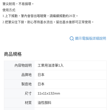
筆尖耐用，不易損壞。

使用方式: 

1.上下搖動，筆內會發出喀噠聲，請繼續搖動約20次。

2.把筆尖往下按，耐心等待墨水流出。留出墨水後即可正常使用。
顯示電腦版詳細說明
商品規格
內容物說明
工業用油漆筆1入
品牌地
日本
製造地
日本
尺寸
11x11x132mm
材質
油性顏料