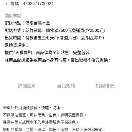
條碼：4902071700024
ATM付款
銷售重點
運送方式
配送地點：僅限台灣本島
下單前請先詢問庫存
配送方式：新竹貨運，購物滿2500元免運費(含2500元)
每筆NT$130，滿NT$2,500(含以上)免運費
出貨時間：付款後五至七天(不含週六日)（訂製品除外）
退換貨規定：
提供7天猶豫期，商品須為全新狀態且完整包裝。
除商品配送錯誤或商品本身有瑕疵，售出後概不接受退換。
詳細說明
商品規格
相關推薦
新型戶外用油性顏料，快乾、防水。

不透明油漆筆，可在黑色、白色、透明表面書寫。

暴露在陽光或雨水下的戶外環境也不易退色。

適用於塑料，金屬，玻璃，陶器，木材，石頭，紙張和皮革。
