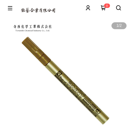
0
1
/
2