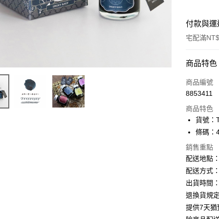
付款與運
宅配滿NT$
付款方式
商品特色
信用卡一
商品編號
8853411
Apple Pay
商品特色
街口支付
貨號：TR
條碼：49
悠遊付
銷售重點
ATM付款
配送地點
配送方式：
出貨時間：
運送方式
退換貨規
下單前請
提供7天
每筆NT$1