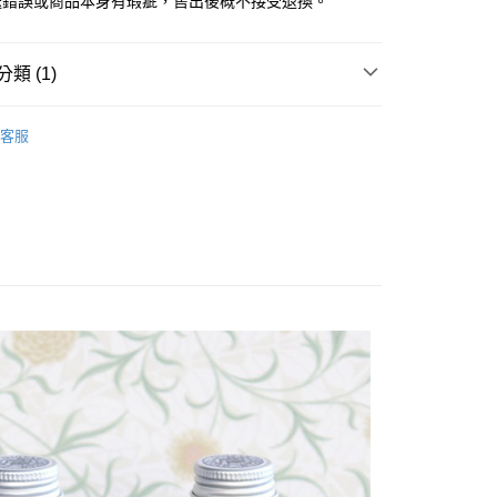
送錯誤或商品本身有瑕疵，售出後概不接受退換。
類 (1)
大正浪漫鋼筆墨水
客服