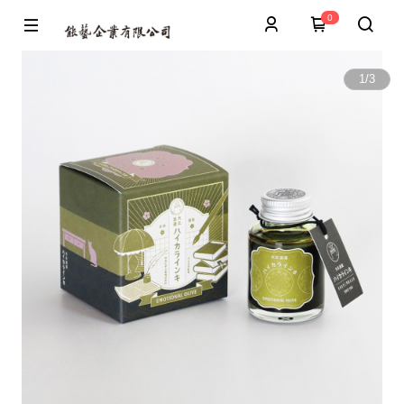
0
1
/
3