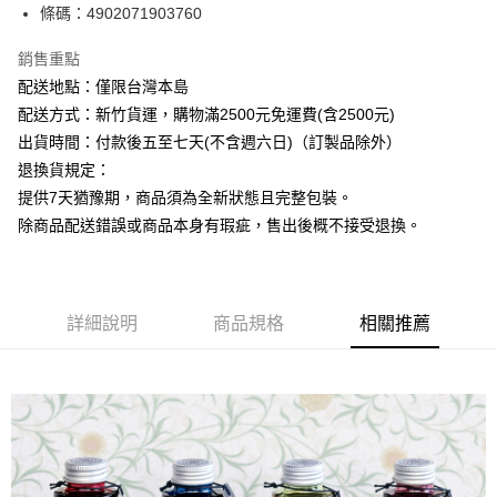
條碼：4902071903760
ATM付款
銷售重點
運送方式
配送地點：僅限台灣本島
下單前請先詢問庫存
配送方式：新竹貨運，購物滿2500元免運費(含2500元)
每筆NT$130，滿NT$2,500(含以上)免運費
出貨時間：付款後五至七天(不含週六日)（訂製品除外）
退換貨規定：
提供7天猶豫期，商品須為全新狀態且完整包裝。
除商品配送錯誤或商品本身有瑕疵，售出後概不接受退換。
詳細說明
商品規格
相關推薦