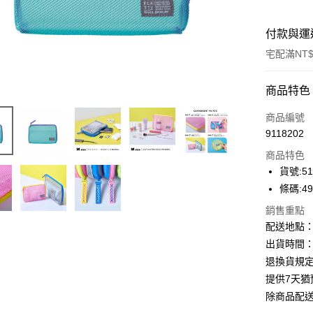
付款與運
宅配滿NT$
付款方式
商品特色
信用卡一
商品編號
9118202
Apple Pay
商品特色
街口支付
貨號:51
條碼:49
悠遊付
銷售重點
ATM付款
配送地點
出貨時間：
退換貨規
運送方式
提供7天
下單前請
除商品配
每筆NT$1