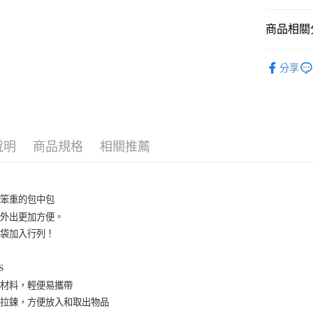
商品相關分
KING JIM
分享
說明
商品規格
相關推薦
不笨重的包中包
的外出更加方便。
網袋加入行列！
S
網狀材料，輕便易攜帶
大開拉鍊，方便放入和取出物品