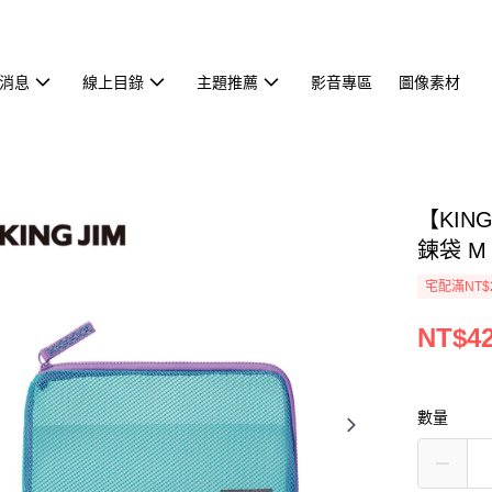
消息
線上目錄
主題推薦
影音專區
圖像素材
【KIN
鍊袋 M
宅配滿NT$
NT$4
數量