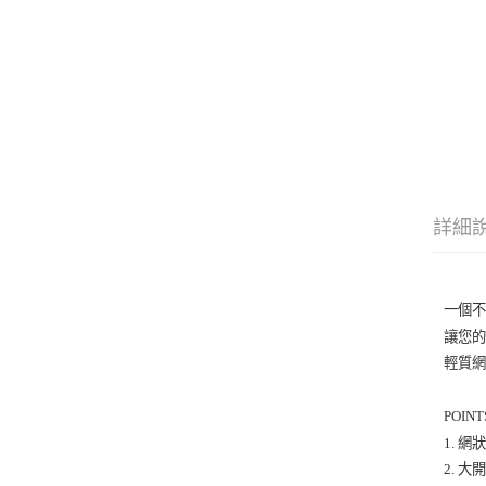
詳細
一個
讓您
輕質
POINT
1. 
2. 