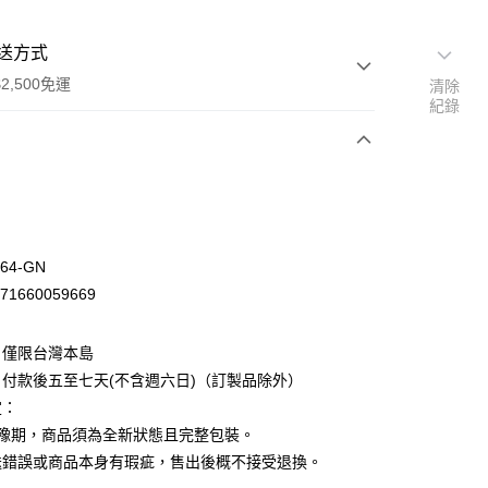
送方式
2,500免運
清除
紀錄
次付款
64-GN
71660059669
：僅限台灣本島
付款後五至七天(不含週六日)（訂製品除外）
定：
猶豫期，商品須為全新狀態且完整包裝。
先詢問庫存
送錯誤或商品本身有瑕疵，售出後概不接受退換。
30，滿NT$2,500(含以上)免運費