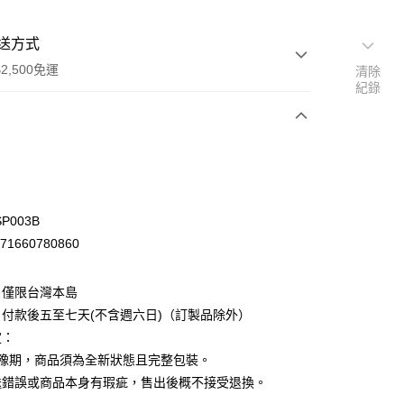
送方式
2,500免運
清除
紀錄
次付款
P003B
71660780860
：僅限台灣本島
付款後五至七天(不含週六日)（訂製品除外）
定：
猶豫期，商品須為全新狀態且完整包裝。
先詢問庫存
送錯誤或商品本身有瑕疵，售出後概不接受退換。
30，滿NT$2,500(含以上)免運費