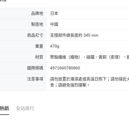
品牌地
日本
製造地
中國
商品尺寸
支撐部件總長度約 345 mm
重量
470g
材質
聚酯纖維（織物）、磁鐵、黃銅（索環）、
國際條碼
4971660780860
注意事項
請勿放置於潮濕處或高溫日照下；請勿接近
食；請避免強烈撞擊。
熱銷
全站排行