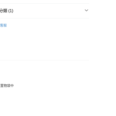
類 (1)
SPOT TOOL BOARD 桌上型站立式收納板
客服
的置物袋中