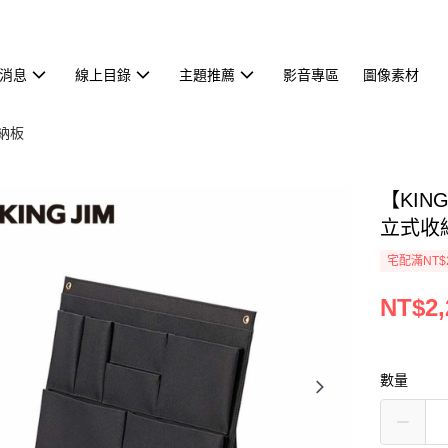
消息
線上目錄
主題推薦
影音專區
圖像素材
收納板
【KING
立式收
宅配滿NT$
NT$2,
數量