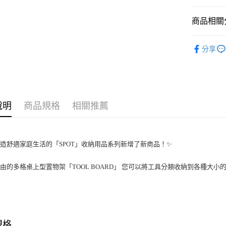
商品相關分
KING JIM
分享
說明
商品規格
相關推薦
造舒適家庭生活的「SPOT」收納用品系列新增了新商品！✨
由的多格桌上型置物架「TOOL BOARD」 您可以將工具分類收納到各種大小
規格