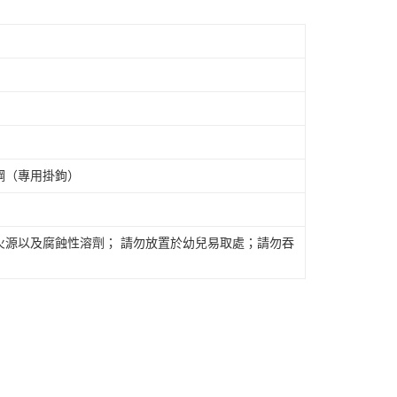
鋼（專用掛鉤）
火源以及腐蝕性溶劑； 請勿放置於幼兒易取處；請勿吞