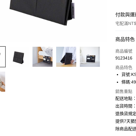
付款與運
宅配滿NT$
付款方式
商品特色
信用卡一
商品編號
9123416
Apple Pay
商品特色
街口支付
貨號:KS
條碼:49
悠遊付
銷售重點
ATM付款
配送地點
出貨時間：
退換貨規
運送方式
提供7天
下單前請
除商品配
每筆NT$1