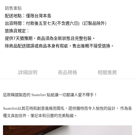
銷售重點
運送方式
配送地點：僅限台灣本島
下單前請先詢問庫存
出貨時間：付款後五至七天(不含週六日)（訂製品除外）
每筆NT$130，滿NT$2,500(含以上)免運費
退換貨規定：
提供7天猶豫期，商品須為全新狀態且完整包裝。
除商品配送錯誤或商品本身有瑕疵，售出後概不接受退換。
詳細說明
商品規格
相關推薦
這款韓國製造的 Suatelier 貼紙讓一切都讓人愛不釋手！
Suatelier以其花哨和創意風格而聞名，提供獨特而令人愉悅的設計， 作為各
種文具如信件、筆記本和日曆的完美點綴。