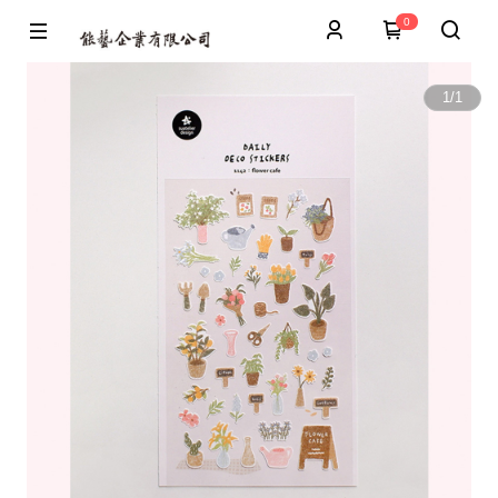
0
1
/
1