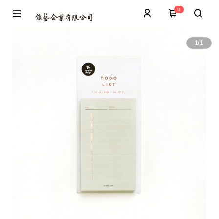
0
1
/
1