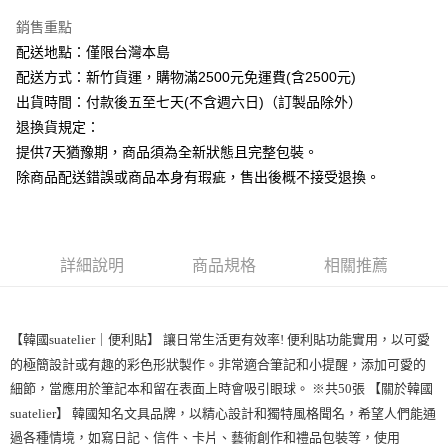
銷售重點
運送方式
配送地點：僅限台灣本島
下單前請先詢問庫存
配送方式：新竹貨運，購物滿2500元免運費(含2500元)
每筆NT$130，滿NT$2,500(含以上)免運費
出貨時間：付款後五至七天(不含週六日)（訂製品除外）
退換貨規定：
提供7天猶豫期，商品須為全新狀態且完整包裝。
除商品配送錯誤或商品本身有瑕疵，售出後概不接受退換。
詳細說明
商品規格
相關推薦
【韓國suatelier｜便利貼】 讓日常生活更有效率! 便利貼功能實用，以可愛
的極簡設計或有趣的彩色形狀製作。非常適合筆記和小提醒，添加可愛的
細節，當應用於筆記本和留在表面上時會吸引眼球。 ※共50張 【關於韓國
suatelier】 韓國知名文具品牌，以精心設計和獨特風格聞名，希望人們能通
過各種情境，如寫日記、信件、卡片、藝術創作和禮品包裝等，使用