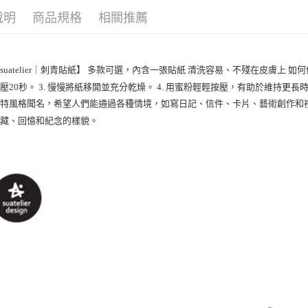
說明
商品規格
相關推薦
suatelier｜刺青貼紙】 多款可選，內含一張貼紙 清洗容易、不殘在皮膚上 如何
壓20秒。 3. 慢慢將紙移開並充分乾燥。 4. 用蜜粉輕輕按壓，有助於維持更長時間
特風格聞名，希望人們能通過各種情境，如寫日記、信件、卡片、藝術創作和禮品包
收藏、回憶和紀念的樣貌。