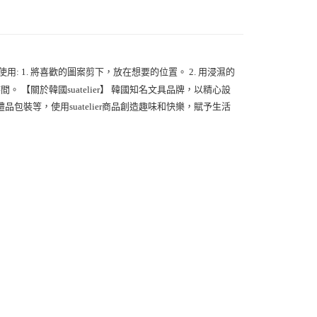
使用: 1. 將喜歡的圖案剪下，放在想要的位置。 2. 用浸濕的
。 【關於韓國suatelier】 韓國知名文具品牌，以精心設
裝等，使用suatelier商品創造趣味和快樂，賦予生活