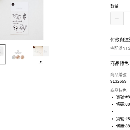
數量
付款與運
宅配滿NT$
付款方式
商品特色
信用卡一
商品編號
9132659
Apple Pay
商品特色
街口支付
貨號:#8
條碼:88
悠遊付
ATM付款
貨號:#8
條碼:88