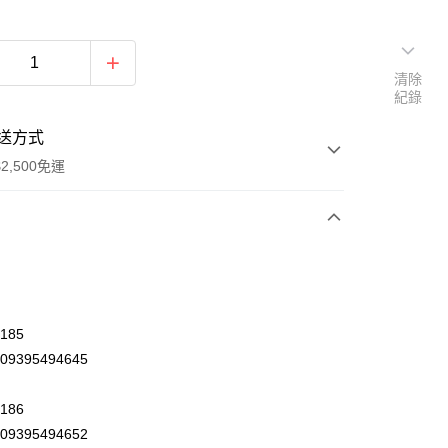
清除
紀錄
送方式
2,500免運
次付款
185
09395494645
186
09395494652