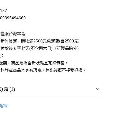
187
先詢問庫存
09395494669
30，滿NT$2,500(含以上)免運費
：僅限台灣本島
新竹貨運，購物滿2500元免運費(含2500元)
付款後五至七天(不含週六日)（訂製品除外）
定：
猶豫期，商品須為全新狀態且完整包裝。
送錯誤或商品本身有瑕疵，售出後概不接受退換。
類 (1)
r 韓國貼紙
刺青貼紙
客服