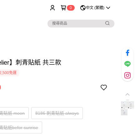
0
中文 (繁體)
telier】刺青貼紙 共三款
2,500免運
0
刺青貼紙 moon
8186 刺青貼紙 always
青貼紙befor sunrise