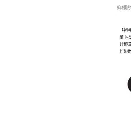
詳細
【韓國
紙巾按
計和獨
能夠