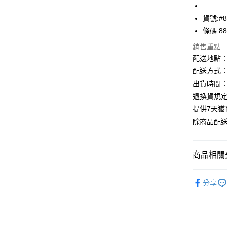
運送方式
貨號:#8
下單前請
條碼:88
每筆NT$1
銷售重點
配送地點
配送方式：
出貨時間：
退換貨規
提供7天
除商品配
商品相關分
Suatelie
分享