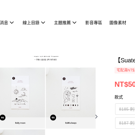
消息
線上目錄
主題推薦
影音專區
圖像素材
【Sua
宅配滿NT$
NT$5
款式
8185 
8187 刺