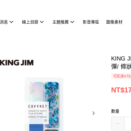
消息
線上目錄
主題推薦
影音專區
圖像素材
KING 
彈/ 條
宅配滿NT$
NT$1
數量