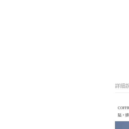
詳細
COF
貼，排