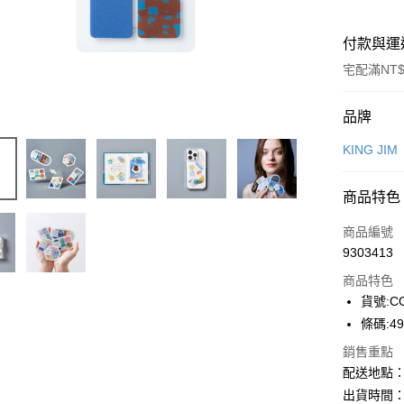
付款與運
宅配滿NT$
付款方式
品牌
信用卡一
KING JIM
Apple Pay
商品特色
街口支付
商品編號
悠遊付
9303413
商品特色
ATM付款
貨號:CO
條碼:49
運送方式
銷售重點
配送地點
下單前請
出貨時間：
每筆NT$1