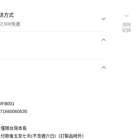
送方式
2,500免運
清除
紀錄
次付款
FB001
71660060535
：僅限台灣本島
先詢問庫存
付款後五至七天(不含週六日)（訂製品除外）
30，滿NT$2,500(含以上)免運費