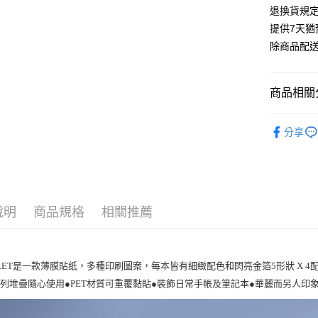
退換貨規
提供7天
除商品配
商品相關分
KING JIM
分享
說明
商品規格
相關推薦
FRET是一款薄膜貼纸，多種印刷圖案，每本皆有細緻配色和閃亮金箔5形狀 X 
列堆疊隨心使用●PET材質可重覆黏貼●裝飾日常手帳及筆記本●華麗而另人印