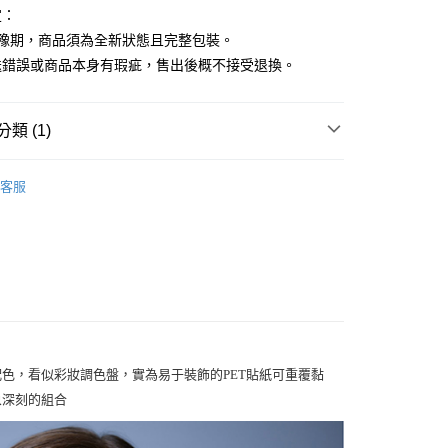
定：
猶豫期，商品須為全新狀態且完整包裝。
送錯誤或商品本身有瑕疵，售出後概不接受退換。
類 (1)
HITOTOKI COFFRET 調色盤
客服
4配色，看似彩妝調色盤，實為易于裝飾的PET貼紙可重覆黏
象深刻的組合