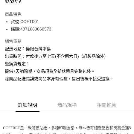
9303516
ATM付款
商品特色
運送方式
貨號:COFT001
條碼:4971660060573
下單前請先詢問庫存
每筆NT$130，滿NT$2,500(含以上)免運費
銷售重點
配送地點：僅限台灣本島
出貨時間：付款後五至七天(不含週六日)（訂製品除外）
退換貨規定：
提供7天猶豫期，商品須為全新狀態且完整包裝。
除商品配送錯誤或商品本身有瑕疵，售出後概不接受退換。
詳細說明
商品規格
相關推薦
COFFRET是一款薄膜貼纸，多種印刷圖案，每本皆有細緻配色和閃亮金箔5