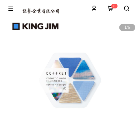
0
1
/
6