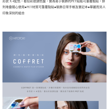
形狀 X 4配色，看似彩妝調色盤，實為易于裝飾的PET貼紙可重覆黏貼，排
列堆疊隨心使用●PET材質可重覆黏貼●裝飾日常手帳及筆記本●華麗而另人
印象深刻的組合