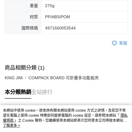
重量
275g
材質
PP/ABS/POM
國際條碼
4971660053544
客服
商品相關分類 (1)
KING JIM
COMPACK BOARD 可折疊多功能板夾
本分類熱銷
全站排行
本網站中使用 cookie，欲查詢有關本網站使用 cookie 方式之詳情，及若您不希
熱門標籤
望在電腦上使用 cookie 時應如何變更電腦的 cookie 設定，請參閱本網站「
隱私
權條款
」之 Cookie 聲明。您繼續使用本網站即表示您同意本公司得按本網站使
用條款之 Cookie 聲明使用 cookie。
了解更多 >