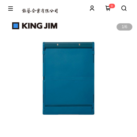
0
1
/
6