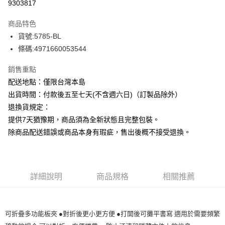
9303817
ATM付款
商品特色
運送方式
貨號:5785-BL
條碼:4971660053544
下單前請先詢問庫存
每筆NT$130，滿NT$2,500(含以上)免運費
銷售重點
配送地點：僅限台灣本島
出貨時間：付款後五至七天(不含週六日)（訂製品除外）
退換貨規定：
提供7天猶豫期，商品須為全新狀態且完整包裝。
除商品配送錯誤或商品本身有瑕疵，售出後概不接受退換。
詳細說明
商品規格
相關推薦
可折疊多功能板夾 ●對折後更小更方便 ●打開後可攤平書寫 適用於需要頻繁