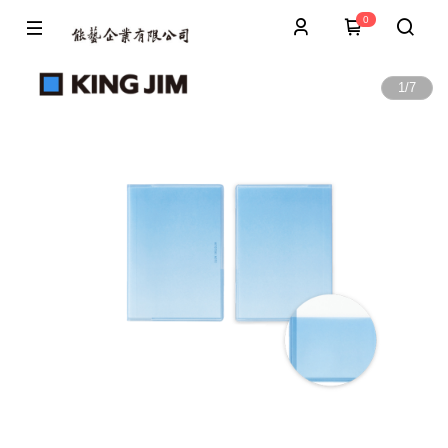
0
1
/
7