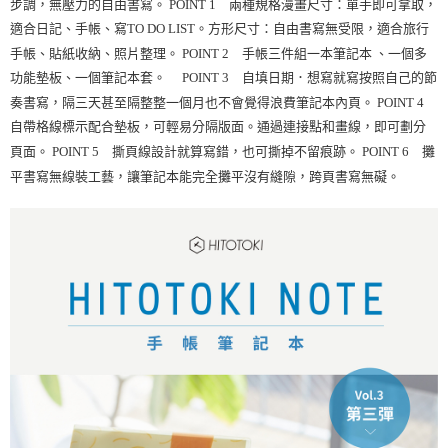
步調，無壓力的自由書寫。 POINT 1 兩種規格漫畫尺寸：單手即可拿取，
適合日記、手帳、寫TO DO LIST。方形尺寸：自由書寫無受限，適合旅行
手帳、貼紙收納、照片整理。 POINT 2 手帳三件組一本筆記本 、一個多
功能墊板、一個筆記本套。 POINT 3 自填日期．想寫就寫按照自己的節
奏書寫，隔三天甚至隔整整一個月也不會覺得浪費筆記本內頁。 POINT 4
自帶格線標示配合墊板，可輕易分隔版面。通過連接點和畫線，即可劃分
頁面。 POINT 5 撕頁線設計就算寫錯，也可撕掉不留痕跡。 POINT 6 攤
平書寫無線裝工藝，讓筆記本能完全攤平沒有縫隙，跨頁書寫無礙。