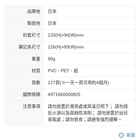
品牌地
日本
製造地
日本
封套尺寸
133(H)×94(W)mm
筆記本尺寸
126(H)×89(W)mm
重量
90g
材質
PVC、PET、紙
頁數
127頁(※一天一頁可用約4個月)
國際條碼
4971660060825
注意事項
請勿放置於潮濕處或高溫日照下； 請勿接
近火源以及腐蝕性溶劑； 請勿放置於幼兒
易取處；請勿吞食；請避免強烈撞擊。
客服