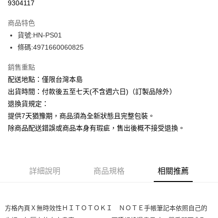
9304117
ATM付款
商品特色
運送方式
貨號:HN-PS01
條碼:4971660060825
下單前請先詢問庫存
每筆NT$130，滿NT$2,500(含以上)免運費
銷售重點
配送地點：僅限台灣本島
出貨時間：付款後五至七天(不含週六日)（訂製品除外）
退換貨規定：
提供7天猶豫期，商品須為全新狀態且完整包裝。
除商品配送錯誤或商品本身有瑕疵，售出後概不接受退換。
詳細說明
商品規格
相關推薦
方格內頁Ｘ無時效性ＨＩＴＯＴＯＫＩ ＮＯＴＥ手帳筆記本依照自己的