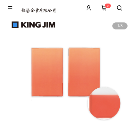
0
1
/
8