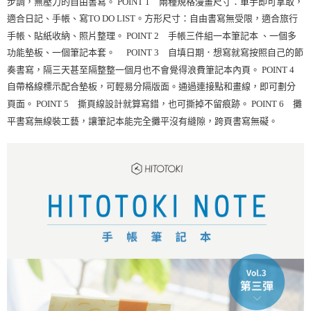
步調，無壓力的自由書寫。 POINT 1 兩種規格漫畫尺寸：單手即可拿取，
適合日記、手帳、寫TO DO LIST。方形尺寸：自由書寫無受限，適合旅行
手帳、貼紙收納、照片整理。 POINT 2 手帳三件組一本筆記本 、一個多
功能墊板、一個筆記本套。 POINT 3 自填日期．想寫就寫按照自己的節
奏書寫，隔三天甚至隔整整一個月也不會覺得浪費筆記本內頁。 POINT 4
自帶格線標示配合墊板，可輕易分隔版面。通過連接點和畫線，即可劃分
頁面。 POINT 5 撕頁線設計就算寫錯，也可撕掉不留痕跡。 POINT 6 攤
平書寫無線裝工藝，讓筆記本能完全攤平沒有縫隙，跨頁書寫無礙。