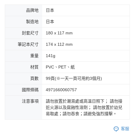
品牌地
日本
製造地
日本
封套尺寸
180 x 117 mm
筆記本尺寸
174 x 112 mm
重量
141g
材質
PVC、PET、紙
頁數
99頁(※一天一頁可用約3個月)
國際條碼
4971660060757
注意事項
請勿放置於潮濕處或高溫日照下； 請勿接
近火源以及腐蝕性溶劑； 請勿放置於幼兒
易取處；請勿吞食；請避免強烈撞擊。
客服