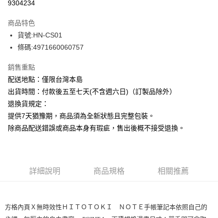
9304234
ATM付款
商品特色
運送方式
貨號:HN-CS01
條碼:4971660060757
下單前請先詢問庫存
每筆NT$130，滿NT$2,500(含以上)免運費
銷售重點
配送地點：僅限台灣本島
出貨時間：付款後五至七天(不含週六日)（訂製品除外）
退換貨規定：
提供7天猶豫期，商品須為全新狀態且完整包裝。
除商品配送錯誤或商品本身有瑕疵，售出後概不接受退換。
詳細說明
商品規格
相關推薦
方格內頁Ｘ無時效性ＨＩＴＯＴＯＫＩ ＮＯＴＥ手帳筆記本依照自己的