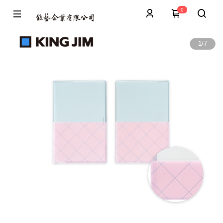
0
1
/
7