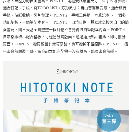
步調，無壓力的自由書寫。 POINT 1 兩種規格漫畫尺寸：單手即可拿取，
適合日記、手帳、寫TO DO LIST。方形尺寸：自由書寫無受限，適合旅行
手帳、貼紙收納、照片整理。 POINT 2 手帳三件組一本筆記本 、一個多
功能墊板、一個筆記本套。 POINT 3 自填日期．想寫就寫按照自己的節
奏書寫，隔三天甚至隔整整一個月也不會覺得浪費筆記本內頁。 POINT 4
自帶格線標示配合墊板，可輕易分隔版面。通過連接點和畫線，即可劃分
頁面。 POINT 5 撕頁線設計就算寫錯，也可撕掉不留痕跡。 POINT 6 攤
平書寫無線裝工藝，讓筆記本能完全攤平沒有縫隙，跨頁書寫無礙。