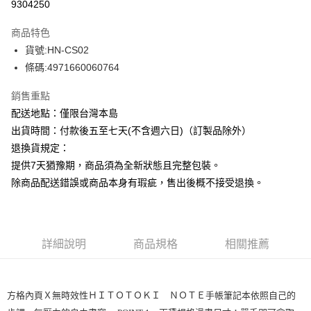
9304250
ATM付款
商品特色
運送方式
貨號:HN-CS02
條碼:4971660060764
下單前請先詢問庫存
每筆NT$130，滿NT$2,500(含以上)免運費
銷售重點
配送地點：僅限台灣本島
出貨時間：付款後五至七天(不含週六日)（訂製品除外）
退換貨規定：
提供7天猶豫期，商品須為全新狀態且完整包裝。
除商品配送錯誤或商品本身有瑕疵，售出後概不接受退換。
詳細說明
商品規格
相關推薦
方格內頁Ｘ無時效性ＨＩＴＯＴＯＫＩ ＮＯＴＥ手帳筆記本依照自己的