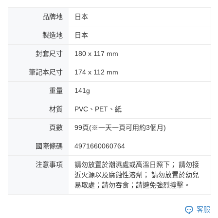
品牌地
日本
製造地
日本
封套尺寸
180 x 117 mm
筆記本尺寸
174 x 112 mm
重量
141g
材質
PVC、PET、紙
頁數
99頁(※一天一頁可用約3個月)
國際條碼
4971660060764
注意事項
請勿放置於潮濕處或高溫日照下； 請勿接
近火源以及腐蝕性溶劑； 請勿放置於幼兒
易取處；請勿吞食；請避免強烈撞擊。
客服