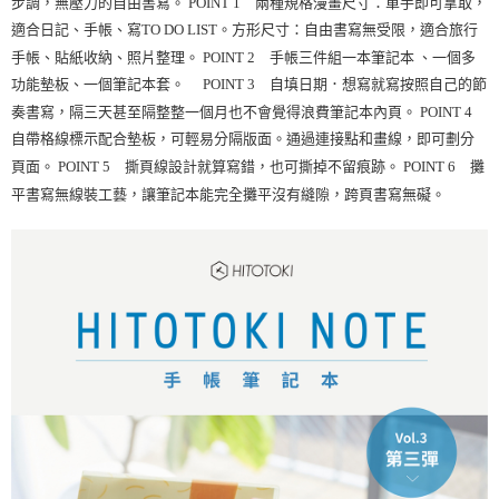
步調，無壓力的自由書寫。 POINT 1 兩種規格漫畫尺寸：單手即可拿取，
適合日記、手帳、寫TO DO LIST。方形尺寸：自由書寫無受限，適合旅行
手帳、貼紙收納、照片整理。 POINT 2 手帳三件組一本筆記本 、一個多
功能墊板、一個筆記本套。 POINT 3 自填日期．想寫就寫按照自己的節
奏書寫，隔三天甚至隔整整一個月也不會覺得浪費筆記本內頁。 POINT 4
自帶格線標示配合墊板，可輕易分隔版面。通過連接點和畫線，即可劃分
頁面。 POINT 5 撕頁線設計就算寫錯，也可撕掉不留痕跡。 POINT 6 攤
平書寫無線裝工藝，讓筆記本能完全攤平沒有縫隙，跨頁書寫無礙。