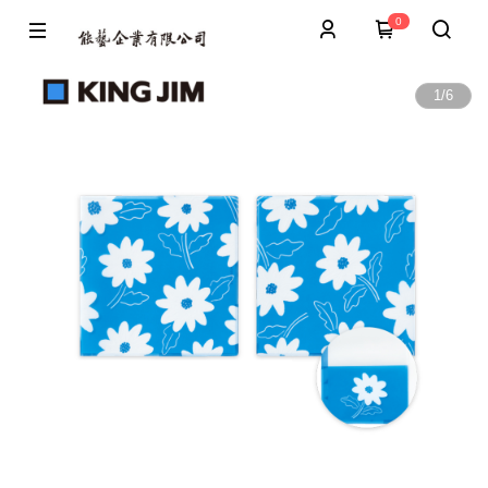
0
1
/
6