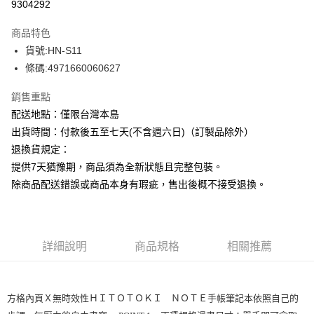
9304292
ATM付款
商品特色
運送方式
貨號:HN-S11
條碼:4971660060627
下單前請先詢問庫存
每筆NT$130，滿NT$2,500(含以上)免運費
銷售重點
配送地點：僅限台灣本島
出貨時間：付款後五至七天(不含週六日)（訂製品除外）
退換貨規定：
提供7天猶豫期，商品須為全新狀態且完整包裝。
除商品配送錯誤或商品本身有瑕疵，售出後概不接受退換。
詳細說明
商品規格
相關推薦
方格內頁Ｘ無時效性ＨＩＴＯＴＯＫＩ ＮＯＴＥ手帳筆記本依照自己的