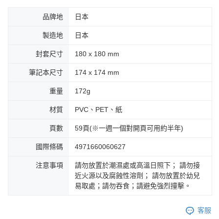
品牌地
日本
製造地
日本
封套尺寸
180 x 180 mm
筆記本尺寸
174 x 174 mm
重量
172g
材質
PVC、PET、紙
頁數
59頁(※一週一個對開頁可用約半年)
國際條碼
4971660060627
注意事項
請勿放置於潮濕處或高溫日照下； 請勿接
近火源以及腐蝕性溶劑； 請勿放置於幼兒
易取處；請勿吞食；請避免強烈撞擊。
客服