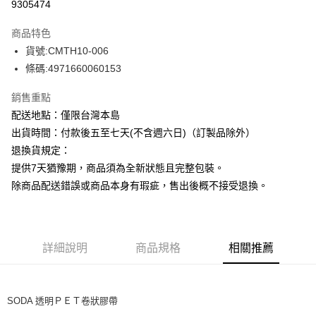
9305474
商品特色
貨號:CMTH10-006
條碼:4971660060153
銷售重點
配送地點：僅限台灣本島
出貨時間：付款後五至七天(不含週六日)（訂製品除外）
退換貨規定：
提供7天猶豫期，商品須為全新狀態且完整包裝。
除商品配送錯誤或商品本身有瑕疵，售出後概不接受退換。
詳細說明
商品規格
相關推薦
SODA 透明ＰＥＴ卷狀膠帶