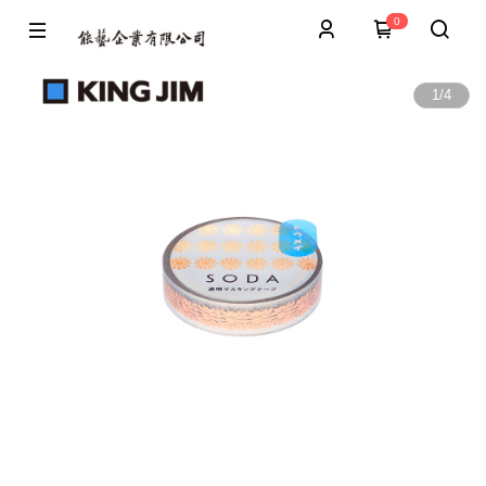
0
1
/
4