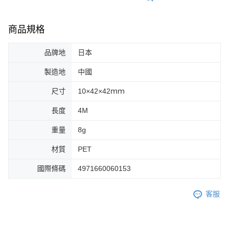
商品規格
品牌地
日本
製造地
中國
尺寸
10×42×42ｍｍ
長度
4M
重量
8g
材質
PET
國際條碼
4971660060153
客服