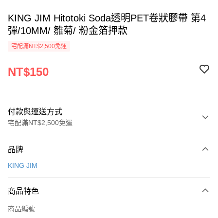
KING JIM Hitotoki Soda透明PET卷狀膠帶 第4
彈/10MM/ 雛菊/ 粉金箔押款
宅配滿NT$2,500免運
NT$150
付款與運送方式
宅配滿NT$2,500免運
付款方式
品牌
信用卡一次付款
KING JIM
運送方式
商品特色
下單前請先詢問庫存
每筆NT$130，滿NT$2,500(含以上)免運費
商品編號