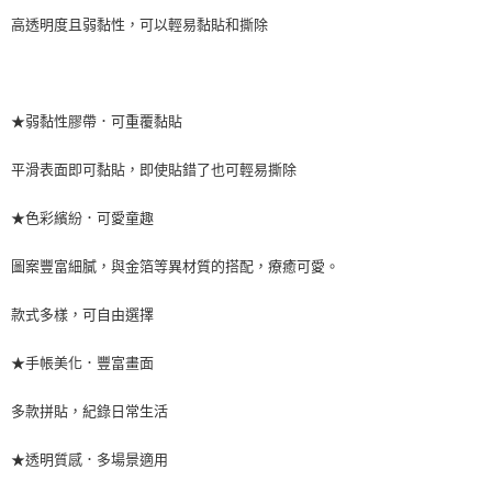
高透明度且弱黏性，可以輕易黏貼和撕除
★弱黏性膠帶．可重覆黏貼
平滑表面即可黏貼，即使貼錯了也可輕易撕除
★色彩繽紛．可愛童趣
圖案豐富細膩，與金箔等異材質的搭配，療癒可愛。
款式多樣，可自由選擇
★手帳美化．豐富畫面
多款拼貼，紀錄日常生活
★透明質感．多場景適用