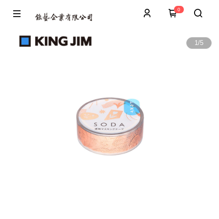
0
1
/
5