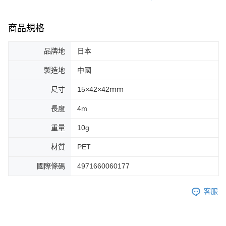
商品規格
品牌地
日本
製造地
中國
尺寸
15×42×42ｍｍ
長度
4m
重量
10g
材質
PET
國際條碼
4971660060177
客服