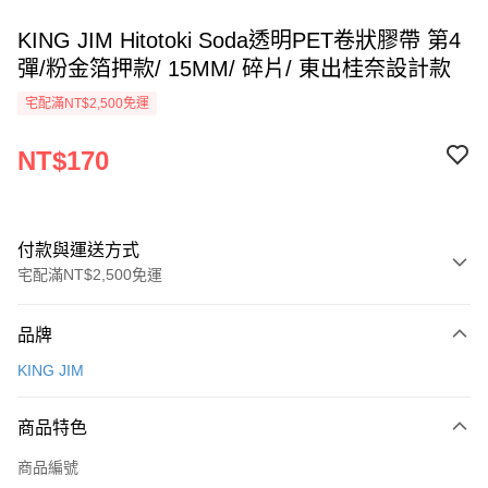
KING JIM Hitotoki Soda透明PET卷狀膠帶 第4
彈/粉金箔押款/ 15MM/ 碎片/ 東出桂奈設計款
宅配滿NT$2,500免運
NT$170
付款與運送方式
宅配滿NT$2,500免運
付款方式
品牌
信用卡一次付款
KING JIM
運送方式
商品特色
下單前請先詢問庫存
每筆NT$130，滿NT$2,500(含以上)免運費
商品編號