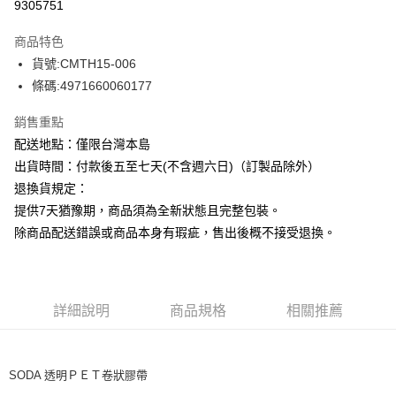
9305751
商品特色
貨號:CMTH15-006
條碼:4971660060177
銷售重點
配送地點：僅限台灣本島
出貨時間：付款後五至七天(不含週六日)（訂製品除外）
退換貨規定：
提供7天猶豫期，商品須為全新狀態且完整包裝。
除商品配送錯誤或商品本身有瑕疵，售出後概不接受退換。
詳細說明
商品規格
相關推薦
SODA 透明ＰＥＴ卷狀膠帶