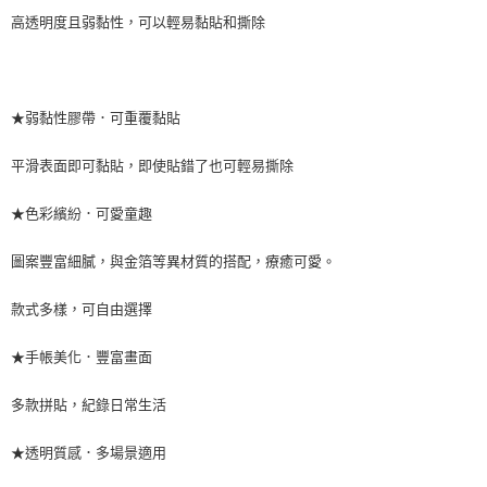
高透明度且弱黏性，可以輕易黏貼和撕除
★弱黏性膠帶．可重覆黏貼
平滑表面即可黏貼，即使貼錯了也可輕易撕除
★色彩繽紛．可愛童趣
圖案豐富細膩，與金箔等異材質的搭配，療癒可愛。
款式多樣，可自由選擇
★手帳美化．豐富畫面
多款拼貼，紀錄日常生活
★透明質感．多場景適用