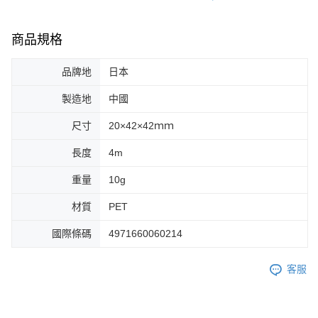
商品規格
品牌地
日本
製造地
中國
尺寸
20×42×42ｍｍ
長度
4m
重量
10g
材質
PET
國際條碼
4971660060214
客服