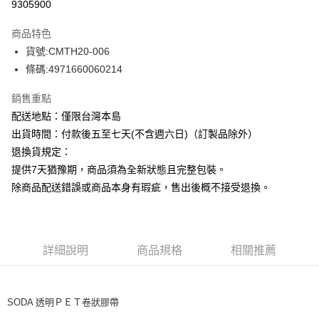
9305900
商品特色
貨號:CMTH20-006
條碼:4971660060214
銷售重點
配送地點：僅限台灣本島
出貨時間：付款後五至七天(不含週六日)（訂製品除外）
退換貨規定：
提供7天猶豫期，商品須為全新狀態且完整包裝。
除商品配送錯誤或商品本身有瑕疵，售出後概不接受退換。
詳細說明
商品規格
相關推薦
SODA 透明ＰＥＴ卷狀膠帶