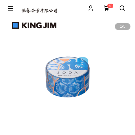
0
1
/
5