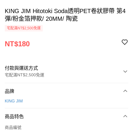
KING JIM Hitotoki Soda透明PET卷狀膠帶 第4
彈/粉金箔押款/ 20MM/ 陶瓷
宅配滿NT$2,500免運
NT$180
付款與運送方式
宅配滿NT$2,500免運
付款方式
品牌
信用卡一次付款
KING JIM
運送方式
商品特色
下單前請先詢問庫存
每筆NT$130，滿NT$2,500(含以上)免運費
商品編號