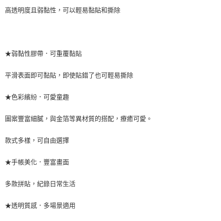
高透明度且弱黏性，可以輕易黏貼和撕除
★弱黏性膠帶．可重覆黏貼
平滑表面即可黏貼，即使貼錯了也可輕易撕除
★色彩繽紛．可愛童趣
圖案豐富細膩，與金箔等異材質的搭配，療癒可愛。
款式多樣，可自由選擇
★手帳美化．豐富畫面
多款拼貼，紀錄日常生活
★透明質感．多場景適用