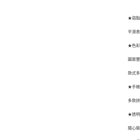
★弱
平滑
★色
圖案
款式
★手
多款
★透
隨心