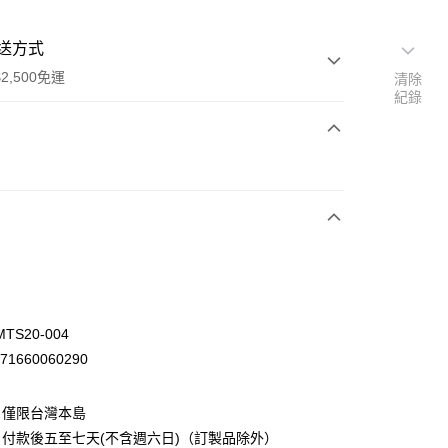
送方式
2,500免運
清除
紀錄
次付款
先詢問庫存
30，滿NT$2,500(含以上)免運費
TS20-004
71660060290
：僅限台灣本島
付款後五至七天(不含週六日)（訂製品除外）