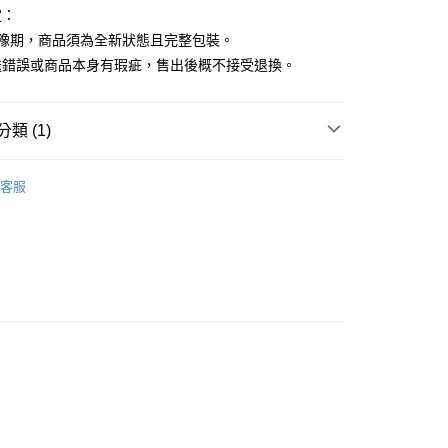
定：
猶豫期，商品須為全新狀態且完整包裝。
送錯誤或商品本身有瑕疵，售出後概不接受退換。
類 (1)
HITOTOKI SODA 透明PET卷狀膠帶
客服