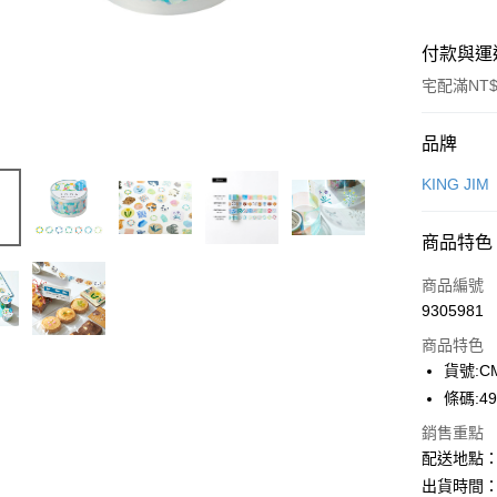
付款與運
宅配滿NT$
付款方式
品牌
信用卡一
KING JIM
商品特色
運送方式
商品編號
下單前請
9305981
每筆NT$1
商品特色
貨號:CM
條碼:49
銷售重點
配送地點
出貨時間：