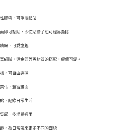
黏性膠帶．可重覆黏貼
表面即可黏貼，即使貼錯了也可輕易撕除
彩繽紛．可愛童趣
豐富細膩，與金箔等異材質的搭配，療癒可愛。
多樣，可自由選擇
帳美化．豐富畫面
拼貼，紀錄日常生活
明質感．多場景適用
裝飾，為日常帶來更多不同的面貌