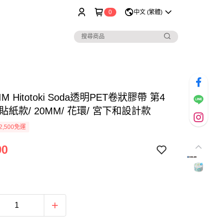
0
中文 (繁體)
JIM Hitotoki Soda透明PET卷狀膠帶 第4
貼紙款/ 20MM/ 花環/ 宮下和設計款
2,500免運
90