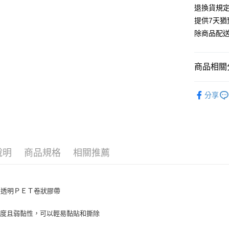
退換貨規
提供7天
除商品配
商品相關分
KING JIM
分享
說明
商品規格
相關推薦
A 透明ＰＥＴ卷狀膠帶
明度且弱黏性，可以輕易黏貼和撕除