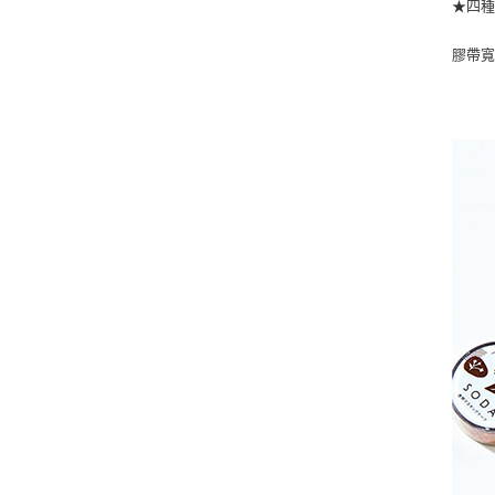
★四
膠帶寬