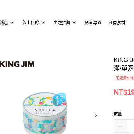
消息
線上目錄
主題推薦
影音專區
圖像素材
KING 
彈/單張
宅配滿NT$
NT$1
數量