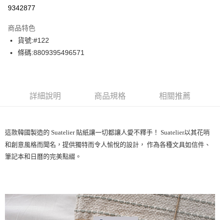
9342877
ATM付款
商品特色
運送方式
貨號:#122
條碼:8809395496571
下單前請先詢問庫存
每筆NT$130，滿NT$2,500(含以上)免運費
詳細說明
商品規格
相關推薦
這款韓國製造的 Suatelier 貼紙讓一切都讓人愛不釋手！ Suatelier以其花哨
和創意風格而聞名，提供獨特而令人愉悅的設計， 作為各種文具如信件、
筆記本和日曆的完美點綴。