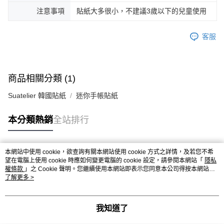
注意事項
貼紙大多很小，不建議3歲以下的兒童使用
客服
商品相關分類 (1)
Suatelier 韓國貼紙
迷你手帳貼紙
本分類熱銷
全站排行
本網站中使用 cookie，欲查詢有關本網站使用 cookie 方式之詳情，及若您不希
熱門標籤
望在電腦上使用 cookie 時應如何變更電腦的 cookie 設定，請參閱本網站「
隱私
權條款
」之 Cookie 聲明。您繼續使用本網站即表示您同意本公司得按本網站使
用條款之 Cookie 聲明使用 cookie。
了解更多 >
我知道了