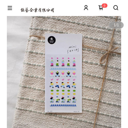
0
1
/
1