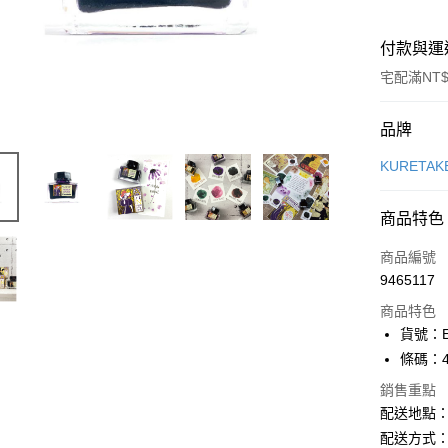
付款與運
宅配滿NT$
付款方式
品牌
信用卡一
KURETA
Apple Pay
商品特色
街口支付
商品編號
悠遊付
9465117
商品特色
ATM付款
貨號：EC
條碼：49
運送方式
銷售重點
配送地點
下單前請
配送方式：
每筆NT$1