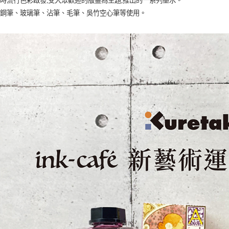
時流行色彩啟發,受大眾歡迎的版畫為主題,推出的一系列墨水。
配鋼筆、玻璃筆、沾筆、毛筆、吳竹空心筆等使用。