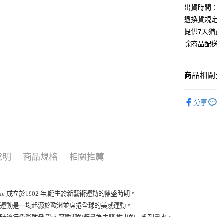
出貨時間：
退換貨規
提供7天
除商品配
商品相關分
KURETA
分享
說明
商品規格
相關推薦
take 成立於1902 年,誕生於新藝術運動的鼎盛時期。
術運動是一場起源於歐洲並席捲全球的美感運動。