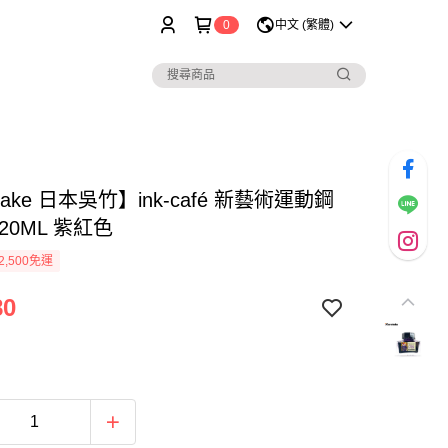
0
中文 (繁體)
take 日本吳竹】ink-café 新藝術運動鋼
20ML 紫紅色
2,500免運
80