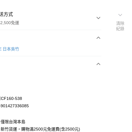
送方式
2,500免運
清除
紀錄
次付款
KE 日本吳竹
F160-538
01427336085
：僅限台灣本島
先詢問庫存
新竹貨運，購物滿2500元免運費(含2500元)
30，滿NT$2,500(含以上)免運費