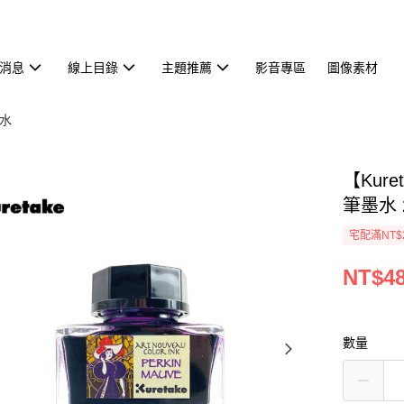
消息
線上目錄
主題推薦
影音專區
圖像素材
墨水
【Kure
筆墨水 
宅配滿NT$
NT$4
數量