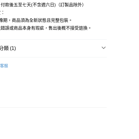
付款後五至七天(不含週六日)（訂製品除外）
定：
猶豫期，商品須為全新狀態且完整包裝。
送錯誤或商品本身有瑕疵，售出後概不接受退換。
類 (1)
KE 日本吳竹
ink-café 新藝術運動鋼筆墨水
客服