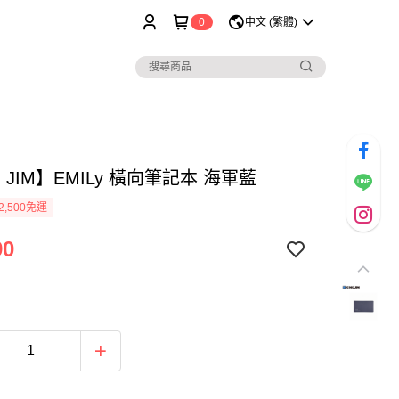
0
中文 (繁體)
G JIM】EMILy 橫向筆記本 海軍藍
2,500免運
90