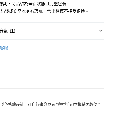
猶豫期，商品須為全新狀態且完整包裝。
送錯誤或商品本身有瑕疵，售出後概不接受退換。
類 (1)
EMILy 橫向筆記本
客服
淺色格線設計，可自行畫分頁面 *薄型筆記本攜帶更輕便 *