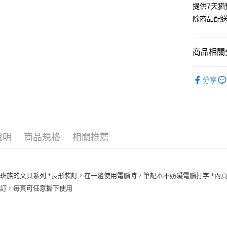
提供7天
除商品配
商品相關分
KING JIM
分享
說明
商品規格
相關推薦
班族的文具系列 *長形裝訂，在一邊使用電腦時，筆記本不妨礙電腦打字 *內頁
裝訂，每頁可任意撕下使用