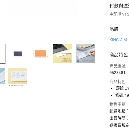
付款與運
宅配滿NT$
付款方式
品牌
信用卡一
KING JIM
Apple Pay
商品特色
街口支付
商品編號
悠遊付
9523481
商品特色
ATM付款
貨號:EY
條碼:49
運送方式
銷售重點
配送地點
下單前請
出貨時間：
每筆NT$1
退換貨規