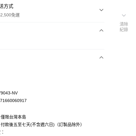
送方式
2,500免運
清除
紀錄
次付款
9043-NV
71660060917
：僅限台灣本島
先詢問庫存
付款後五至七天(不含週六日)（訂製品除外）
30，滿NT$2,500(含以上)免運費
定：