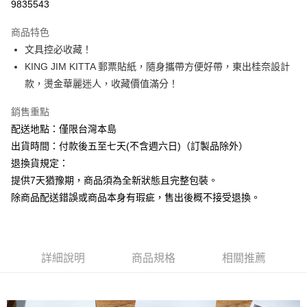
9835543
ATM付款
商品特色
運送方式
文具控必收藏！
KING JIM KITTA 郵票貼紙，隨身攜帶方便好帶，東出桂奈設計
下單前請先詢問庫存
款，燙金華麗迷人，收藏價值滿分！
每筆NT$130，滿NT$2,500(含以上)免運費
銷售重點
配送地點：僅限台灣本島
出貨時間：付款後五至七天(不含週六日)（訂製品除外）
退換貨規定：
提供7天猶豫期，商品須為全新狀態且完整包裝。
除商品配送錯誤或商品本身有瑕疵，售出後概不接受退換。
詳細說明
商品規格
相關推薦