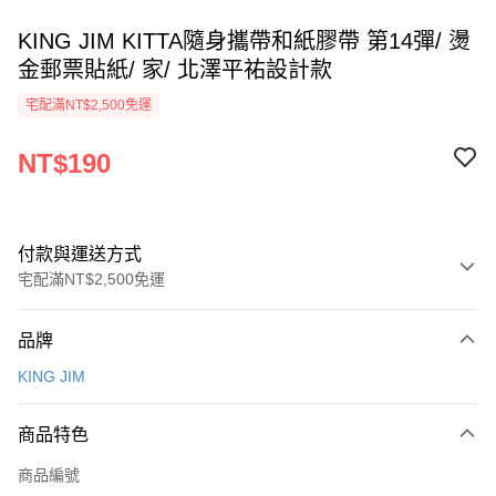
KING JIM KITTA隨身攜帶和紙膠帶 第14彈/ 燙
金郵票貼紙/ 家/ 北澤平祐設計款
宅配滿NT$2,500免運
NT$190
付款與運送方式
宅配滿NT$2,500免運
付款方式
品牌
信用卡一次付款
KING JIM
Apple Pay
商品特色
街口支付
商品編號
悠遊付