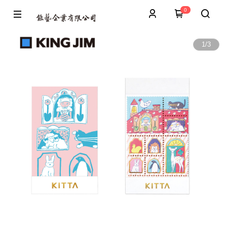
0
1
/
3