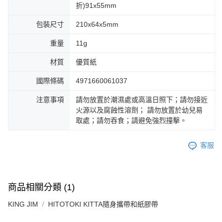
折)91x55mm
包裝尺寸
210x64x5mm
重量
11g
材質
優質紙
國際條碼
4971660061037
注意事項
請勿放置於潮濕處或高溫日照下；請勿接近
火源以及腐蝕性溶劑； 請勿放置於幼兒易
取處；請勿吞食；請避免強烈撞擊。
客服
商品相關分類 (1)
KING JIM
HITOTOKI KITTA隨身攜帶和紙膠帶